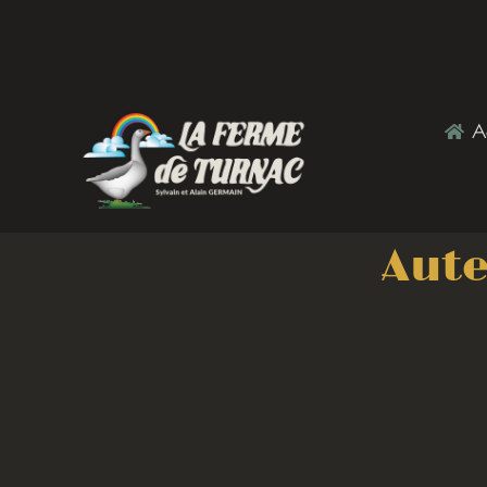
Ac
Aute