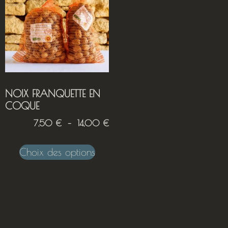
NOIX FRANQUETTE EN
COQUE
7,50
€
–
14,00
€
Choix des options