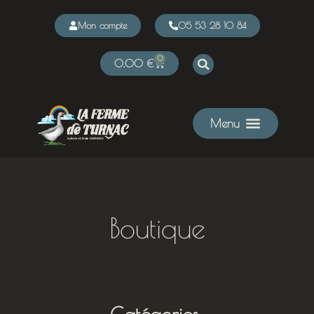
Mon compte
05 53 28 10 84
0
0,00
€
Boutique