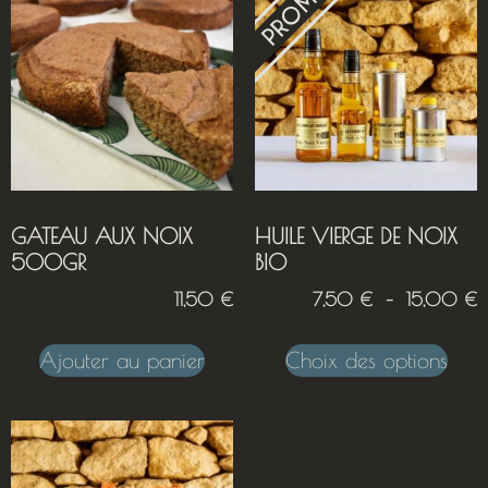
GATEAU AUX NOIX
HUILE VIERGE DE NOIX
500GR
BIO
11,50
€
7,50
€
–
15,00
€
Ajouter au panier
Choix des options