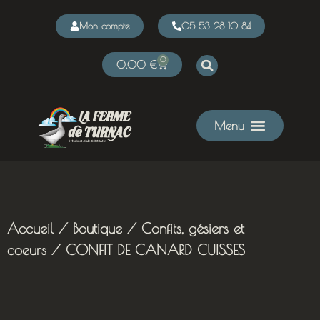
Mon compte
05 53 28 10 84
0
0,00
€
Accueil
/
Boutique
/
Confits, gésiers et
coeurs
/ CONFIT DE CANARD CUISSES