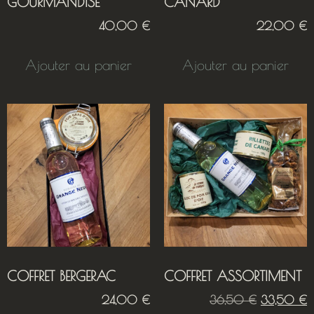
GOURMANDISE
CANARD
40,00
€
22,00
€
Ajouter au panier
Ajouter au panier
COFFRET BERGERAC
COFFRET ASSORTIMENT
24,00
€
36,50
€
33,50
€