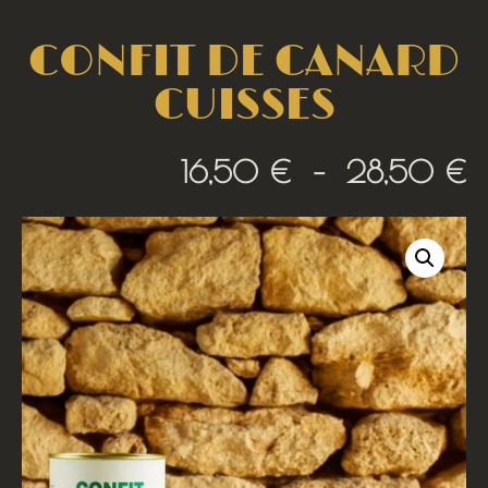
CONFIT DE CANARD
CUISSES
16,50
€
–
28,50
€