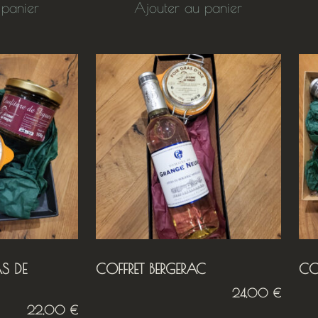
 panier
Ajouter au panier
AS DE
COFFRET BERGERAC
CO
24,00
€
22,00
€