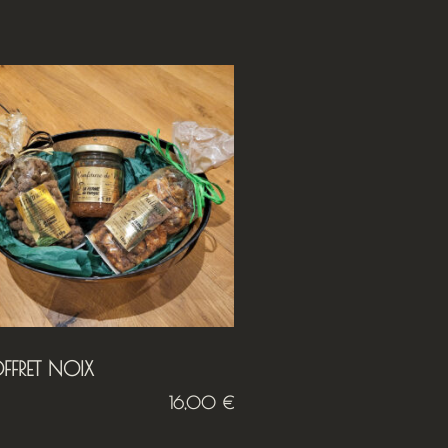
FFRET NOIX
16,00
€