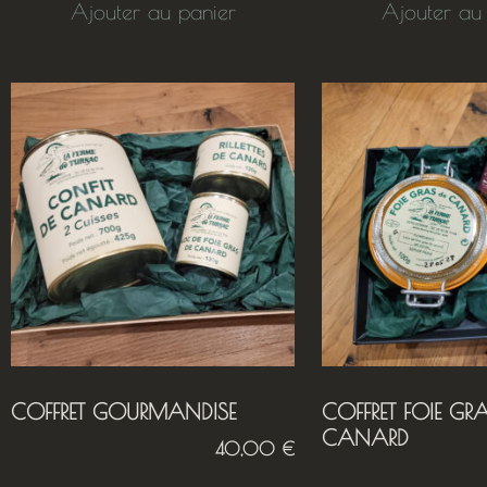
Ajouter au panier
Ajouter au
COFFRET GOURMANDISE
COFFRET FOIE GR
CANARD
40,00
€