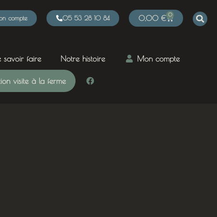
0
n compte
05 53 28 10 84
0,00
€
 savoir faire
Notre histoire
Mon compte
on visite à la ferme