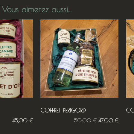
Vous aimerez aussi...
COFFRET PERIGORD
CO
45,00
€
50,00
€
47,00
€