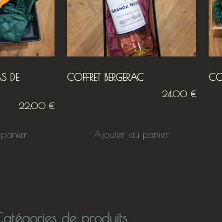
AS DE
COFFRET BERGERAC
CO
24,00
€
22,00
€
 panier
Ajouter au panier
atégories de produits