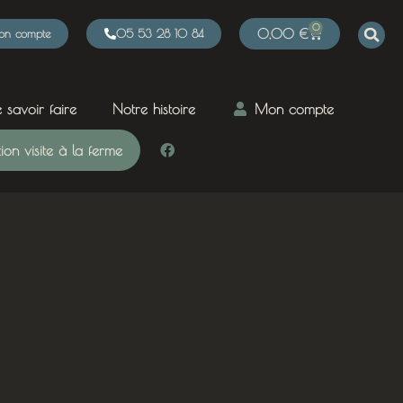
0
n compte
05 53 28 10 84
0,00
€
 savoir faire
Notre histoire
Mon compte
on visite à la ferme