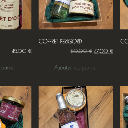
COFFRET PERIGORD
CO
45,00
€
50,00
€
47,00
€
 panier
Ajouter au panier