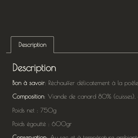
Description
Description
Bon à savoir
: Réchauffer délicatement à la poêle
Composition
: Viande de canard 80% (cuisses), gr
Poids net : 750g
Poids égoutté : 600gr
Conservation
: Au sec et à température ambiant