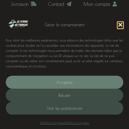
Livraison
Contact
Mon compte
Panier
Mentions légales
Gérer le consentement
Conditions générales de vente
Pour offrir les meilleures expériences, nous utilisons des technologies telles que les
Inscription newsletter
cookies pour stocker et/ou accéder aux informations des appareils. Le fait de
consentir à ces technologies nous permettra de traiter des données telles que le
comportement de navigation ou les ID uniques sur ce site. Le fait de ne pas
À deux pas de chez nous
consentir ou de retirer son consentement peut avoir un effet négatif sur certaines
caractéristiques et fonctions.
Oies, canards et noix à Domme, Sarlat, Cénac-et-
Saint-Julien, Terrasson-Lavilledieu, Siorac-en-
Accepter
Périgord, Le Buisson-de-Cadouin, Montignac,
Lascaux et Belvès en Dordogne (24)
Refuser
Voir les préférences
Conception
Mentions légales
Mentions légales