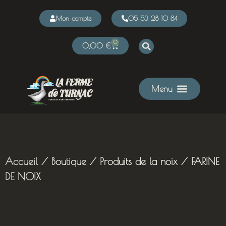
Mon compte
05 53 28 10 84
0
0,00
€
Accueil
/
Boutique
/
Produits de la noix
/ FARINE
DE NOIX