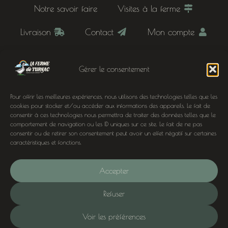
Notre savoir faire
Visites à la ferme
Livraison
Contact
Mon compte
Panier
Mentions légales
Gérer le consentement
Conditions générales de vente
Pour offrir les meilleures expériences, nous utilisons des technologies telles que les
Inscription newsletter
cookies pour stocker et/ou accéder aux informations des appareils. Le fait de
consentir à ces technologies nous permettra de traiter des données telles que le
comportement de navigation ou les ID uniques sur ce site. Le fait de ne pas
À deux pas de chez nous
consentir ou de retirer son consentement peut avoir un effet négatif sur certaines
caractéristiques et fonctions.
Oies, canards et noix à Domme, Sarlat, Cénac-et-
Saint-Julien, Terrasson-Lavilledieu, Siorac-en-
Accepter
Périgord, Le Buisson-de-Cadouin, Montignac,
Lascaux et Belvès en Dordogne (24)
Refuser
Voir les préférences