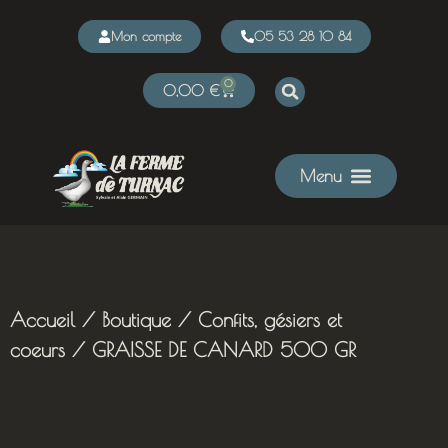
Mon compte
05 53 28 10 84
0
0,00
€
Accueil
/
Boutique
/
Confits, gésiers et
coeurs
/ GRAISSE DE CANARD 500 GR