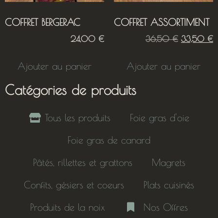
COFFRET BERGERAC
COFFRET ASSORTIMENT
24,00
€
36,50
€
33,50
€
Ajouter au panier
Ajouter au panier
Catégories de produits
Tous les produits
Foie gras d'oie
Foie gras de canard
Pâtés, rillettes et grattons
Magrets
Confits, gésiers et coeurs
Plats cuisinés
Produits de la noix
Nos Offres