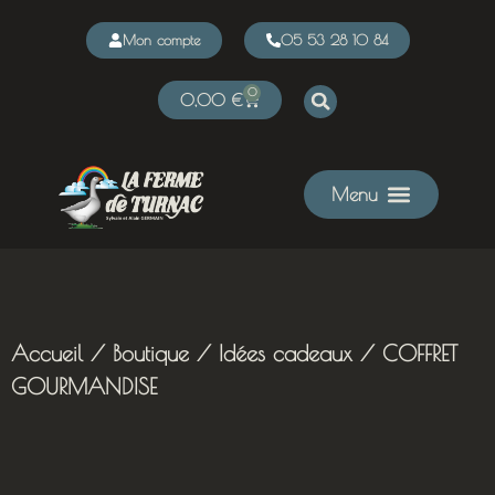
Mon compte
05 53 28 10 84
0
0,00
€
Accueil
/
Boutique
/
Idées cadeaux
/ COFFRET
GOURMANDISE