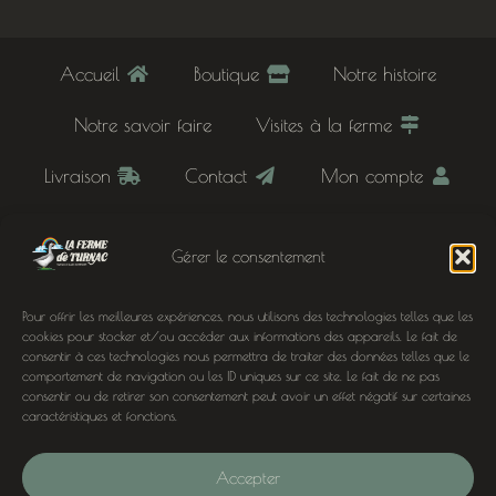
Accueil
Boutique
Notre histoire
Notre savoir faire
Visites à la ferme
Livraison
Contact
Mon compte
Panier
Mentions légales
Gérer le consentement
Conditions générales de vente
Pour offrir les meilleures expériences, nous utilisons des technologies telles que les
Inscription newsletter
cookies pour stocker et/ou accéder aux informations des appareils. Le fait de
consentir à ces technologies nous permettra de traiter des données telles que le
comportement de navigation ou les ID uniques sur ce site. Le fait de ne pas
À deux pas de chez nous
consentir ou de retirer son consentement peut avoir un effet négatif sur certaines
caractéristiques et fonctions.
Oies, canards et noix à Domme, Sarlat, Cénac-et-
Saint-Julien, Terrasson-Lavilledieu, Siorac-en-
Accepter
Périgord, Le Buisson-de-Cadouin, Montignac,