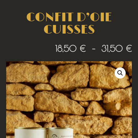
CONFIT D’OIE
CUISSES
18,50
€
–
31,50
€