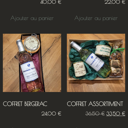
40,00
€
22,00
€
Ajouter au panier
Ajouter au panier
COFFRET BERGERAC
COFFRET ASSORTIMENT
24,00
€
36,50
€
33,50
€