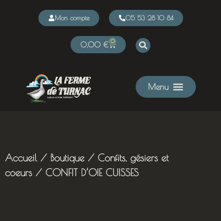
Mon compte
05 53 28 10 84
0
0,00
€
Accueil
/
Boutique
/
Confits, gésiers et
coeurs
/ CONFIT D’OIE CUISSES