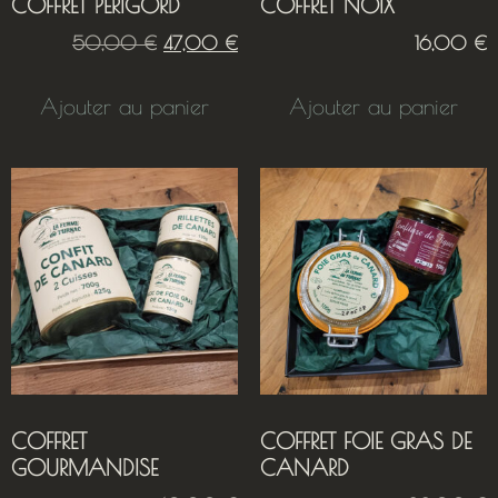
COFFRET PERIGORD
COFFRET NOIX
50,00
€
47,00
€
16,00
€
Ajouter au panier
Ajouter au panier
COFFRET
COFFRET FOIE GRAS DE
GOURMANDISE
CANARD